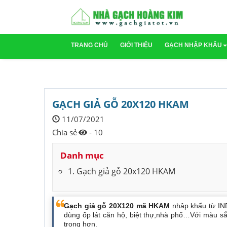
TRANG CHỦ
GIỚI THIỆU
GẠCH NHẬP KHẨU
Gạch Ấn Độ
Gạch Indonesi
GẠCH GIẢ GỖ 20X120 HKAM
11/07/2021
Chia sẻ
- 10
Danh mục
1. Gạch giả gỗ 20x120 HKAM
Gạch giả gỗ 20X120 mã HKAM
nhập khẩu từ I
dùng ốp lát căn hộ, biệt thự,nhà phố…Với màu sắ
trọng hơn.