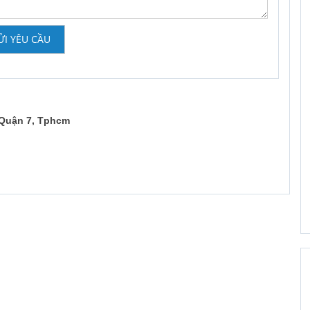
ỬI YÊU CẦU
 Quận 7, Tphcm