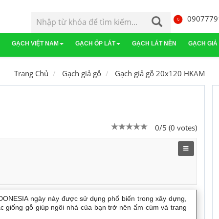
0907779
GẠCH VIỆT NAM
GẠCH ỐP LÁT
GẠCH LÁT NỀN
GẠCH GIẢ
Gạch Mỹ Đức
Gạch Malaysia
Gạch lát sàn
Gạch Bạch Mã
G
Trang Chủ
Gạch giả gỗ
Gạch giả gỗ 20x120 HKAM
a
Gạch Taicera
Gạch Trung Quốc
Gạch lát sân vườn
Gạch Keraben
0/5 (0 votes)
NDONESIA
ngày này được sử dụng phổ biến trong xây dựng,
c giống gỗ giúp ngôi nhà của bạn trở nên ấm cúm và trang