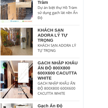
Tràm
Dự án biệt thự Hồ Tràm
sử dụng gạch lát nền Ấn
Độ
KHÁCH SẠN
ADORA LÝ TỰ
TRỌNG
KHÁCH SẠN ADORA LÝ
TỰ TRỌNG
GẠCH NHẬP KHẨU
ẤN ĐỘ 800X800
600X600 CACUTTA
WHITE
GẠCH NHẬP KHẨU ẤN
ĐỘ 800X800 600X600
CACUTTA WHITE
Gạch Ấn Độ