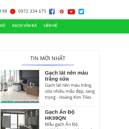
198
0972 334 675
 GỖ
GẠCH VÂN ĐÁ
LIÊN HỆ
ạch trang trí
TIN MỚI NHẤT
Gạch lát nền màu
trắng sữa
Gạch lát nền màu trắng
sữa nhiều mẫu đẹp, sang
trọng - Hoàng Kim Tiles
Gạch Ấn Độ
HK09QN
Mẫu gạch Ấn Độ