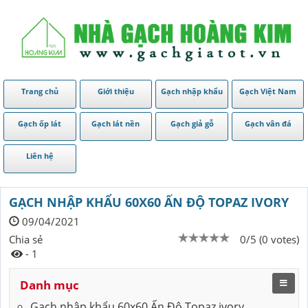
Trang chủ
Giới thiệu
Gạch nhập khẩu
Gạch Việt Nam
Gạch ốp lát
Gạch lát nền
Gạch giả gỗ
Gạch vân đá
Liên hệ
GẠCH NHẬP KHẨU 60X60 ẤN ĐỘ TOPAZ IVORY
09/04/2021
Chia sẻ
0/5 (0 votes)
- 1
Danh mục
Gạch nhập khẩu 60x60 Ấn Độ Topaz ivory