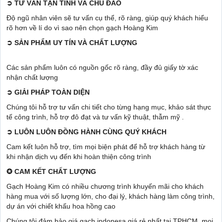
➲
TƯ VẤN TẬN TÌNH VÀ CHU ĐÁO
Độ ngũ nhân viên sẽ tư vấn cụ thể, rõ ràng, giúp quý khách hiểu
rõ hơn về lí do vì sao nên chọn gạch Hoàng Kim
➲
SẢN PHẨM UY TÍN VÀ CHẤT LƯỢNG
Các sản phẩm luôn có nguồn gốc rõ ràng, đầy đủ giấy tờ xác
nhận chất lượng
➲
GIẢI PHÁP TOÀN DIỆN
Chúng tôi hỗ trợ tư vấn chi tiết cho từng hạng mục, khảo sát thực
tế công trình, hỗ trợ đô đạt và tư vấn kỹ thuật, thẫm mỹ .
➲
LUÔN LUÔN ĐỒNG HÀNH CÙNG QUÝ KHÁCH
Cam kết luôn hỗ trợ, tìm mọi biện phát để hỗ trợ khách hàng từ
khi nhận dịch vụ đến khi hoàn thiện công trình
✪
CAM KẾT CHẤT LƯỢNG
Gạch Hoàng Kim có nhiều chương trình khuyến mãi cho khách
hàng mua với số lượng lớn, cho đại lý, khách hàng làm công trình,
dự án với chiết khấu hoa hồng cao
Chúng tôi đảm bảo giá gạch indonesa giá rẻ nhất tại TPHCM, mọi