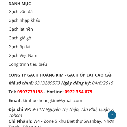
DANH MỤC
Gạch vân đá
Gạch nhập khẩu
Gạch lát nền
Gạch giả gỗ
Gạch ốp lát
Gạch Việt Nam
Công trình tiêu biểu
CÔNG TY GẠCH HOÀNG KIM - GẠCH ỐP LÁT CAO CẤP
Mã số thuế:
0313289573
Ngày đăng ký:
04/6/2015
Tel:
0907779198
- Hotline:
0972 334 675
Email:
kimhue.hoangkim@gmail.com
Địa chỉ VP:
9-11N Nguyễn Thị Thập, Tân Phú, Quận 7,
↑
Tphcm
Chi Nhánh:
W4 - Zone 5 khu Biệt thự Swanbay, Nhơn