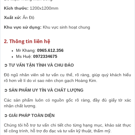
Kích thước:
1200x1200mm
Xuất xứ:
Ấn Độ
Khu vực sử dụng:
Khu vực sinh hoạt chung
2. Thông tin liên hệ
Mr Khang:
0965.612.356
Ms Huệ:
0972334675
➲
TƯ VẤN TẬN TÌNH VÀ CHU ĐÁO
Độ ngũ nhân viên sẽ tư vấn cụ thể, rõ ràng, giúp quý khách hiểu
rõ hơn về lí do vì sao nên chọn gạch Hoàng Kim.
➲
SẢN PHẨM UY TÍN VÀ CHẤT LƯỢNG
Các sản phẩm luôn có nguồn gốc rõ ràng, đầy đủ giấy tờ xác
nhận chất lượng.
➲
GIẢI PHÁP TOÀN DIỆN
Chúng tôi hỗ trợ tư vấn chi tiết cho từng hạng mục, khảo sát thực
tế công trình, hỗ trợ đo đạc và tư vấn kỹ thuật, thẩm mỹ.