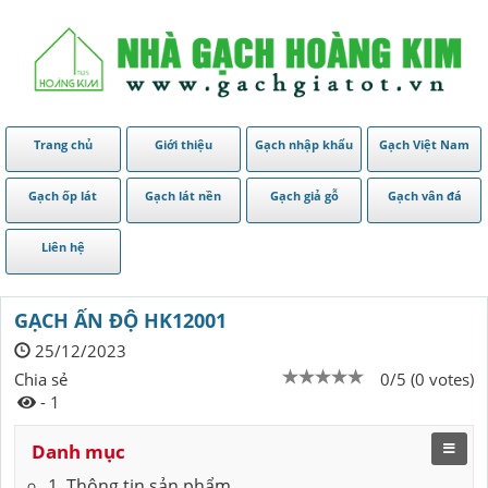
Trang chủ
Giới thiệu
Gạch nhập khẩu
Gạch Việt Nam
Gạch ốp lát
Gạch lát nền
Gạch giả gỗ
Gạch vân đá
Liên hệ
GẠCH ẤN ĐỘ HK12001
25/12/2023
Chia sẻ
0/5 (0 votes)
- 1
Danh mục
1. Thông tin sản phẩm