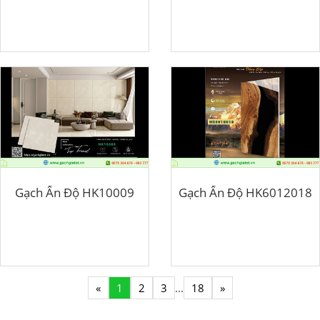
Gạch Ấn Độ HK10009
Gạch Ấn Độ HK6012018
«
1
2
3
...
18
»