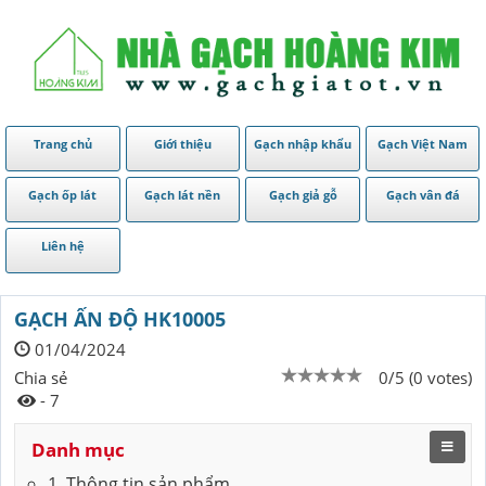
Trang chủ
Giới thiệu
Gạch nhập khẩu
Gạch Việt Nam
Gạch ốp lát
Gạch lát nền
Gạch giả gỗ
Gạch vân đá
Liên hệ
GẠCH ẤN ĐỘ HK10005
01/04/2024
Chia sẻ
0/5 (0 votes)
- 7
Danh mục
1. Thông tin sản phẩm