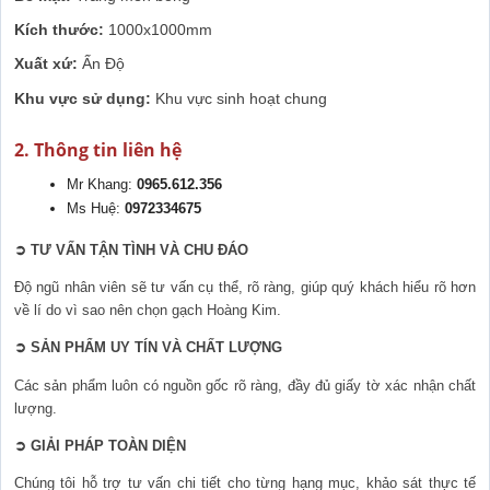
Kích thước:
1000x1000mm
Xuất xứ:
Ấn Độ
Khu vực sử dụng:
Khu vực sinh hoạt chung
2. Thông tin liên hệ
Mr Khang: 
0965.612.356
Ms Huệ: 
0972334675
➲
 TƯ VẤN TẬN TÌNH VÀ CHU ĐÁO
Độ ngũ nhân viên sẽ tư vấn cụ thể, rõ ràng, giúp quý khách hiểu rõ hơn 
về lí do vì sao nên chọn gạch Hoàng Kim.
➲
 SẢN PHẨM UY TÍN VÀ CHẤT LƯỢNG
Các sản phẩm luôn có nguồn gốc rõ ràng, đầy đủ giấy tờ xác nhận chất 
lượng.
➲
 GIẢI PHÁP TOÀN DIỆN
Chúng tôi hỗ trợ tư vấn chi tiết cho từng hạng mục, khảo sát thực tế 