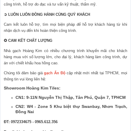
công trình, hỗ trợ đo đạc và tư vấn kỹ thuật, thẩm mỹ.
➲
 LUÔN LUÔN ĐỒNG HÀNH CÙNG QUÝ KHÁCH
Cam kết luôn hỗ trợ, tìm mọi biện pháp để hỗ trợ khách hàng từ khi 
nhận dịch vụ đến khi hoàn thiện công trình.
✪
 CAM KẾT CHẤT LƯỢNG
Nhà gạch Hoàng Kim có nhiều chương trình khuyến mãi cho khách 
hàng mua với số lượng lớn, cho đại lý, khách hàng làm công trình, dự 
án với chiết khấu hoa hồng cao.
Chúng tôi đảm bảo giá 
gạch Ấn Độ
cập nhật mới nhất tại TPHCM, mọi 
thông tin vui lòng liên hệ:
Showroom Hoàng Kim Tiles:
CN1: 9-11N Nguyễn Thị Thập, Tân Phú, Quận 7, TPHCM
CN2: W4 - Zone 5 Khu biệt thự Swanbay, Nhơn Trạch,
Đồng Nai
ĐT: 0972334675 - 0965.612.356