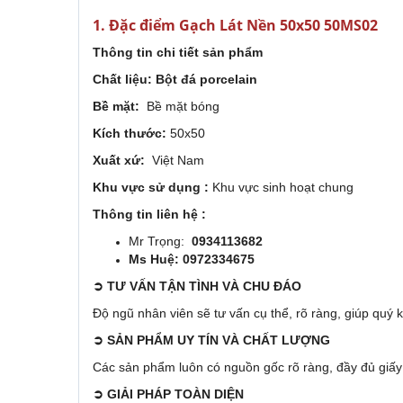
1. Đặc điểm Gạch Lát Nền 50x50 50MS02
Thông tin chi tiết 
Chất liệu: Bột đá porcelain
Bề mặt:
Bề mặt bóng
Kích thước:
50x50
Xuất xứ:
Việt Nam
Khu vực sử dụng :
Khu vực sinh hoạt chung
Thông tin liên hệ :
Mr Trọng:
0934113682
Ms Huệ: 0972334675
➲
TƯ VẤN TẬN TÌNH VÀ CHU ĐÁO
Độ ngũ nhân viên sẽ tư vấn cụ thể, rõ ràng, giúp quý
➲
SẢN PHẨM UY TÍ
Các sản phẩm luôn có nguồn gốc rõ ràng, đầy đủ giấy
➲
GIẢI PHÁP TOÀN DIỆN