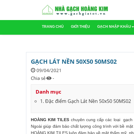
TRANG CHỦ
GIỚI THIỆU
GẠCH NHẬP KHẨU
Gạch Ấn Độ
Gạch Indonesi
GẠCH LÁT NỀN 50X50 50MS02
09/04/2021
Chia sẻ
-
Danh mục
1. Đặc điểm Gạch Lát Nền 50x50 50MS02
HOÀNG KIM TILES
chuyên cung cấp các loại gạch l
Ngoài giúp đảm bảo chất lựợng công trình với bề mặt
HOÀNG KIM TILES luôn đảm bảo về mặt thẩm mỹ, nhiề