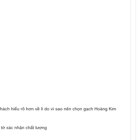
sản phẩm
 khách hiểu rõ hơn về lí do vì sao nên chọn gạch Hoàng Kim
N VÀ CHẤT LƯỢNG
 tờ xác nhận chất lượng