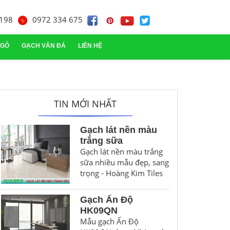
198
0972 334 675
 GỖ
GẠCH VÂN ĐÁ
LIÊN HỆ
ạch trang trí
TIN MỚI NHẤT
Gạch lát nền màu
trắng sữa
Gạch lát nền màu trắng
sữa nhiều mẫu đẹp, sang
trọng - Hoàng Kim Tiles
Gạch Ấn Độ
HK09QN
Mẫu gạch Ấn Độ