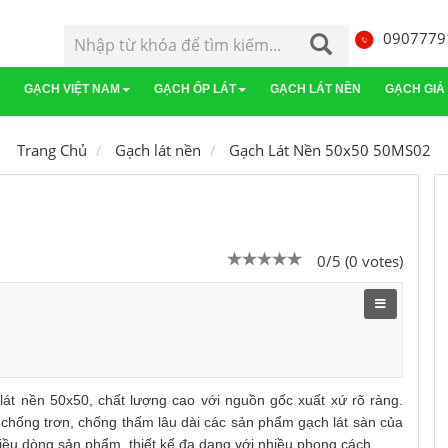
0907779
GẠCH VIỆT NAM
GẠCH ỐP LÁT
GẠCH LÁT NỀN
GẠCH GIẢ
Gạch Mỹ Đức
Gạch Malaysia
Gạch lát sàn
Gạch Bạch Mã
G
Trang Chủ
Gạch lát nền
Gạch Lát Nền 50x50 50MS02
a
Gạch Taicera
Gạch Trung Quốc
Gạch lát sân vườn
Gạch Keraben
0/5 (0 votes)
át nền 50x50, chất lượng cao với nguồn gốc xuất xứ rõ ràng.
 chống trơn, chống thấm lâu dài các sản phẩm gạch lát sàn của
u dòng sản phẩm, thiết kế đa dạng với nhiều phong cách.