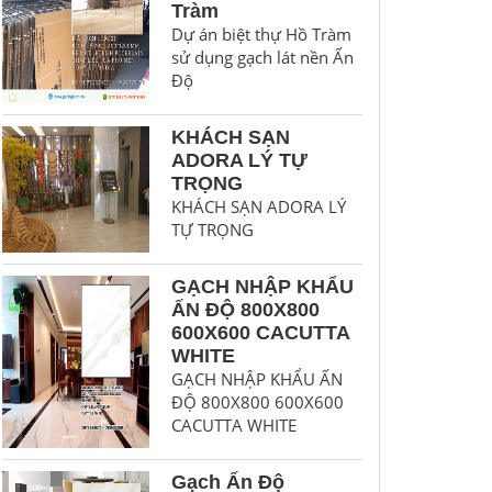
Tràm
Dự án biệt thự Hồ Tràm
sử dụng gạch lát nền Ấn
Độ
KHÁCH SẠN
ADORA LÝ TỰ
TRỌNG
KHÁCH SẠN ADORA LÝ
TỰ TRỌNG
GẠCH NHẬP KHẨU
ẤN ĐỘ 800X800
600X600 CACUTTA
WHITE
GẠCH NHẬP KHẨU ẤN
ĐỘ 800X800 600X600
CACUTTA WHITE
Gạch Ấn Độ