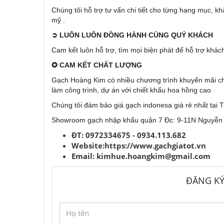
Chúng tôi hỗ trợ tư vấn chi tiết cho từng hạng mục, khả
mỹ .
➲
LUÔN LUÔN ĐỒNG HÀNH CÙNG QUÝ KHÁCH
Cam kết luôn hỗ trợ, tìm mọi biện phát để hỗ trợ khác
✪
CAM KẾT CHẤT LƯỢNG
Gạch Hoàng Kim có nhiều chương trình khuyến mãi cho
làm công trình, dự án với chiết khấu hoa hồng cao
Chúng tôi đảm bảo giá gạch indonesa giá rẻ nhất tại T
Showroom gạch nhập khẩu quận 7 Đc: 9-11N Nguyễn 
ĐT: 0972334675 - 0934.113.682
Website:https://www.gachgiatot.vn
Email:
kimhue.hoangkim@gmail.com
ĐĂNG KÝ