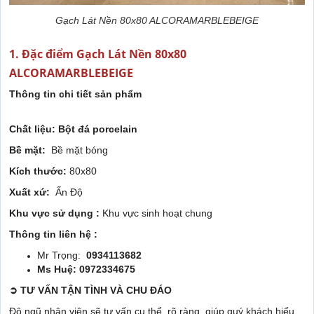
Gạch Lát Nền 80x80 ALCORAMARBLEBEIGE
1. Đặc điểm Gạch Lát Nền 80x80
ALCORAMARBLEBEIGE
Thông tin chi tiết sản phẩm
Chất liệu: Bột đá porcelain
Bề mặt:
Bề mặt bóng
Kích thước:
80x80
Xuất xứ:
Ấn Độ
Khu vực sử dụng :
Khu vực sinh hoạt chung
Thông tin liên hệ :
Mr Trọng:
0934113682
Ms Huệ: 0972334675
➲
TƯ VẤN TẬN TÌNH VÀ CHU ĐÁO
Độ ngũ nhân viên sẽ tư vấn cụ thể, rõ ràng, giúp quý khách hiểu