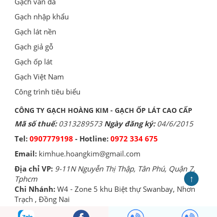
Gạch vân đá
Gạch nhập khẩu
Gạch lát nền
Gạch giả gỗ
Gạch ốp lát
Gạch Việt Nam
Công trình tiêu biểu
CÔNG TY GẠCH HOÀNG KIM - GẠCH ỐP LÁT CAO CẤP
Mã số thuế:
0313289573
Ngày đăng ký:
04/6/2015
Tel:
0907779198
- Hotline:
0972 334 675
Email:
kimhue.hoangkim@gmail.com
Địa chỉ VP:
9-11N Nguyễn Thị Thập, Tân Phú, Quận 7,
↑
Tphcm
Chi Nhánh:
W4 - Zone 5 khu Biệt thự Swanbay, Nhơn
Trạch , Đồng Nai