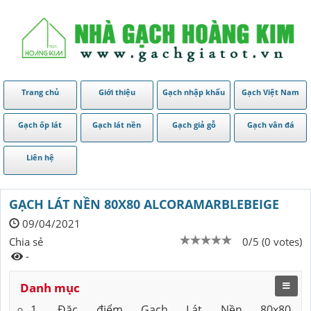
Trang chủ
Giới thiệu
Gạch nhập khẩu
Gạch Việt Nam
Gạch ốp lát
Gạch lát nền
Gạch giả gỗ
Gạch vân đá
Liên hệ
GẠCH LÁT NỀN 80X80 ALCORAMARBLEBEIGE
09/04/2021
Chia sẻ
0/5 (0 votes)
-
Danh mục
1. Đặc điểm Gạch Lát Nền 80x80