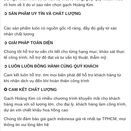
rõ hơn về lí do vì sao nên chọn gạch Hoàng Kim
➲
SẢN PHẨM UY TÍN VÀ CHẤT LƯỢNG
Các sản phẩm luôn có nguồn gốc rõ ràng, đầy đủ giấy tờ xác
nhận chất lượng
➲
GIẢI PHÁP TOÀN DIỆN
Chúng tôi hỗ trợ tư vấn chi tiết cho từng hạng mục, khảo sát thực
tế công trình, hỗ trợ đô đạt và tư vấn kỹ thuật, thẫm mỹ .
➲
LUÔN LUÔN ĐỒNG HÀNH CÙNG QUÝ KHÁCH
Cam kết luôn hỗ trợ, tìm mọi biện phát để hỗ trợ khách hàng từ
khi nhận dịch vụ đến khi hoàn thiện công trình
✪
CAM KẾT CHẤT LƯỢNG
Gạch Hoàng Kim có nhiều chương trình khuyến mãi cho khách
hàng mua với số lượng lớn, cho đại lý, khách hàng làm công trình,
dự án với chiết khấu hoa hồng cao
Chúng tôi đảm bảo giá gạch indonesa giá rẻ nhất tại TPHCM, mọi
thông tin vui lòng liên hệ