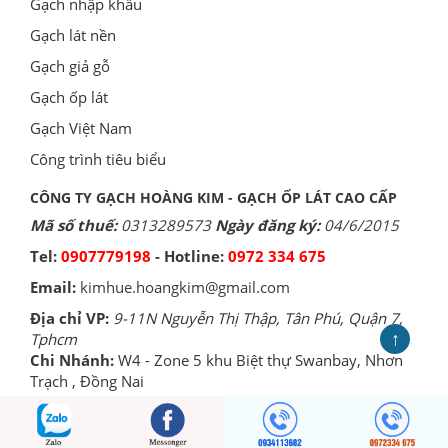
Gạch nhập khẩu
Gạch lát nền
Gạch giả gỗ
Gạch ốp lát
Gạch Việt Nam
Công trình tiêu biểu
CÔNG TY GẠCH HOÀNG KIM - GẠCH ỐP LÁT CAO CẤP
Mã số thuế:
0313289573
Ngày đăng ký:
04/6/2015
Tel:
0907779198
- Hotline:
0972 334 675
Email:
kimhue.hoangkim@gmail.com
Địa chỉ VP:
9-11N Nguyễn Thị Thập, Tân Phú, Quận 7,
↑
Tphcm
Chi Nhánh:
W4 - Zone 5 khu Biệt thự Swanbay, Nhơn
Trạch , Đồng Nai