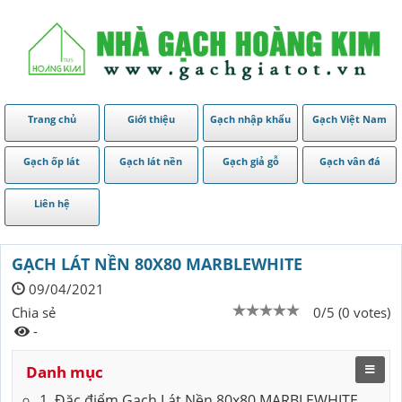
Trang chủ
Giới thiệu
Gạch nhập khẩu
Gạch Việt Nam
Gạch ốp lát
Gạch lát nền
Gạch giả gỗ
Gạch vân đá
Liên hệ
GẠCH LÁT NỀN 80X80 MARBLEWHITE
09/04/2021
Chia sẻ
0/5 (0 votes)
-
Danh mục
1. Đặc điểm Gạch Lát Nền 80x80 MARBLEWHITE