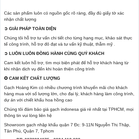
Các sản phẩm luôn có nguồn gốc rõ ràng, đầy đủ giấy tờ xác
nhận chất lượng
➲
GIẢI PHÁP TOÀN DIỆN
Chúng tôi hỗ trợ tư vấn chi tiết cho từng hạng mục, khảo sát thực
tế công trình, hỗ trợ đô đạt và tư vấn kỹ thuật, thẫm mỹ .
➲
LUÔN LUÔN ĐỒNG HÀNH CÙNG QUÝ KHÁCH
Cam kết luôn hỗ trợ, tìm mọi biện phát để hỗ trợ khách hàng từ
khi nhận dịch vụ đến khi hoàn thiện công trình
✪
CAM KẾT CHẤT LƯỢNG
Gạch Hoàng Kim có nhiều chương trình khuyến mãi cho khách
hàng mua với số lượng lớn, cho đại lý, khách hàng làm công trình,
dự án với chiết khấu hoa hồng cao
Chúng tôi đảm bảo giá gạch indonesa giá rẻ nhất tại TPHCM, mọi
thông tin vui lòng liên hệ
Showroom gạch nhập khẩu quận 7 Đc: 9-11N Nguyễn Thị Thập,
Tân Phú, Quận 7, Tphcm