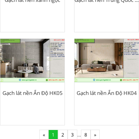
Gạch lát nền Ấn Độ HK05
Gạch lát nền Ấn Độ HK04
«
1
2
3
...
8
»