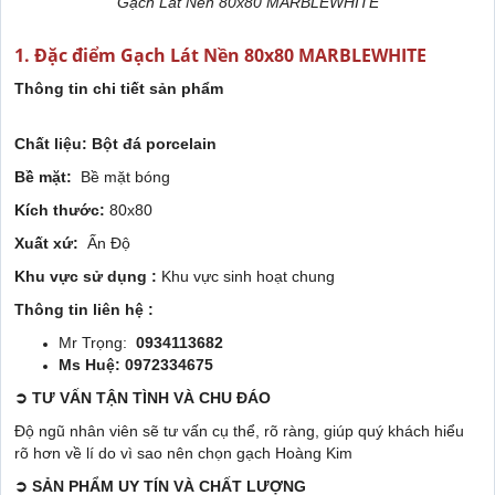
Gạch Lát Nền 80x80 MARBLEWHITE
1. Đặc điểm Gạch Lát Nền 80x80 MARBLEWHITE
Thông tin chi tiết sản phẩm
Chất liệu: Bột đá porcelain
Bề mặt:
Bề mặt bóng
Kích thước:
80x80
Xuất xứ:
Ấn Độ
Khu vực sử dụng :
Khu vực sinh hoạt chung
Thông tin liên hệ :
Mr Trọng:
0934113682
Ms Huệ: 0972334675
➲
TƯ VẤN TẬN TÌNH VÀ CHU ĐÁO
Độ ngũ nhân viên sẽ tư vấn cụ thể, rõ ràng, giúp quý khách hiểu
rõ hơn về lí do vì sao nên chọn gạch Hoàng Kim
➲
SẢN PHẨM UY TÍN VÀ CHẤT LƯỢNG