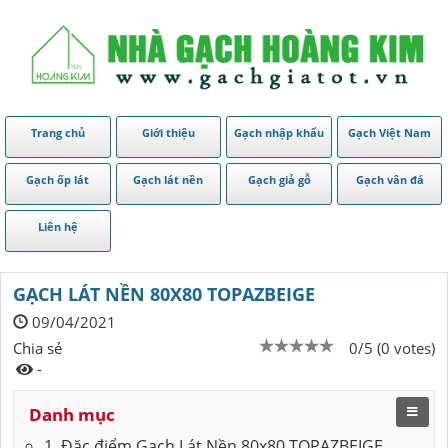
Trang chủ
Giới thiệu
Gạch nhập khẩu
Gạch Việt Nam
Gạch ốp lát
Gạch lát nền
Gạch giả gỗ
Gạch vân đá
Liên hệ
GẠCH LÁT NỀN 80X80 TOPAZBEIGE
09/04/2021
Chia sẻ
0/5 (0 votes)
-
Danh mục
1. Đặc điểm Gạch Lát Nền 80x80 TOPAZBEIGE