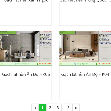
Gạch lát nền Ấn Độ HK05
Gạch lát nền Ấn Độ HK04
«
1
2
3
...
8
»