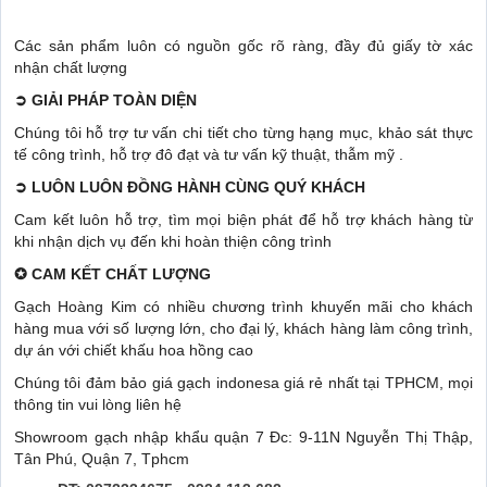
Các sản phẩm luôn có nguồn gốc rõ ràng, đầy đủ giấy tờ xác
nhận chất lượng
➲
GIẢI PHÁP TOÀN DIỆN
Chúng tôi hỗ trợ tư vấn chi tiết cho từng hạng mục, khảo sát thực
tế công trình, hỗ trợ đô đạt và tư vấn kỹ thuật, thẫm mỹ .
➲
LUÔN LUÔN ĐỒNG HÀNH CÙNG QUÝ KHÁCH
Cam kết luôn hỗ trợ, tìm mọi biện phát để hỗ trợ khách hàng từ
khi nhận dịch vụ đến khi hoàn thiện công trình
✪
CAM KẾT CHẤT LƯỢNG
Gạch Hoàng Kim có nhiều chương trình khuyến mãi cho khách
hàng mua với số lượng lớn, cho đại lý, khách hàng làm công trình,
dự án với chiết khấu hoa hồng cao
Chúng tôi đảm bảo giá gạch indonesa giá rẻ nhất tại TPHCM, mọi
thông tin vui lòng liên hệ
Showroom gạch nhập khẩu quận 7 Đc: 9-11N Nguyễn Thị Thập,
Tân Phú, Quận 7, Tphcm