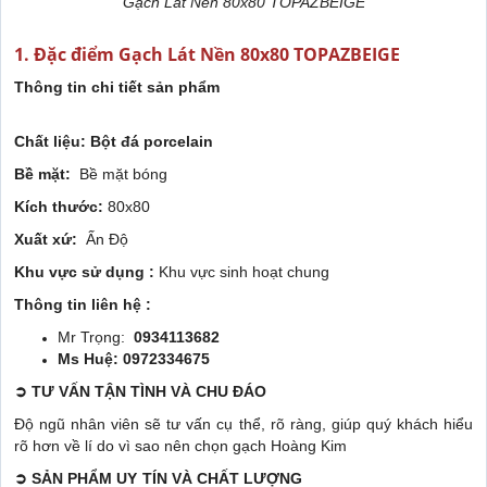
Gạch Lát Nền 80x80 TOPAZBEIGE
1. Đặc điểm Gạch Lát Nền 80x80 TOPAZBEIGE
Thông tin chi tiết sản phẩm
Chất liệu: Bột đá porcelain
Bề mặt:
Bề mặt bóng
Kích thước:
80x80
Xuất xứ:
Ấn Độ
Khu vực sử dụng :
Khu vực sinh hoạt chung
Thông tin liên hệ :
Mr Trọng:
0934113682
Ms Huệ: 0972334675
➲
TƯ VẤN TẬN TÌNH VÀ CHU ĐÁO
Độ ngũ nhân viên sẽ tư vấn cụ thể, rõ ràng, giúp quý khách hiểu
rõ hơn về lí do vì sao nên chọn gạch Hoàng Kim
➲
SẢN PHẨM UY TÍN VÀ CHẤT LƯỢNG