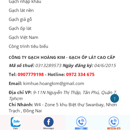
Gạch nhập khẩu
Gạch lát nền
Gạch giả gỗ
Gạch ốp lát
Gạch Việt Nam
Công trình tiêu biểu
CÔNG TY GẠCH HOÀNG KIM - GẠCH ỐP LÁT CAO CẤP
Mã số thuế:
0313289573
Ngày đăng ký:
04/6/2015
Tel:
0907779198
- Hotline:
0972 334 675
Email:
kimhue.hoangkim@gmail.com
Địa chỉ VP:
9-11N Nguyễn Thị Thập, Tân Phú, Quận 7,
↑
Tphcm
Chi Nhánh:
W4 - Zone 5 khu Biệt thự Swanbay, Nhơn
Trạch , Đồng Nai