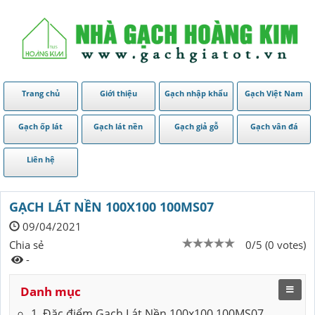
Trang chủ
Giới thiệu
Gạch nhập khẩu
Gạch Việt Nam
Gạch ốp lát
Gạch lát nền
Gạch giả gỗ
Gạch vân đá
Liên hệ
GẠCH LÁT NỀN 100X100 100MS07
09/04/2021
Chia sẻ
0/5 (0 votes)
-
Danh mục
1. Đặc điểm Gạch Lát Nền 100x100 100MS07