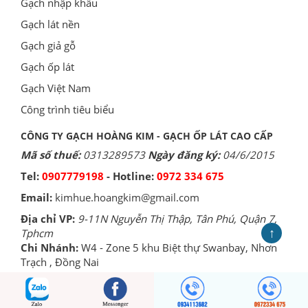
Gạch nhập khẩu
Gạch lát nền
Gạch giả gỗ
Gạch ốp lát
Gạch Việt Nam
Công trình tiêu biểu
CÔNG TY GẠCH HOÀNG KIM - GẠCH ỐP LÁT CAO CẤP
Mã số thuế:
0313289573
Ngày đăng ký:
04/6/2015
Tel:
0907779198
- Hotline:
0972 334 675
Email:
kimhue.hoangkim@gmail.com
Địa chỉ VP:
9-11N Nguyễn Thị Thập, Tân Phú, Quận 7,
↑
Tphcm
Chi Nhánh:
W4 - Zone 5 khu Biệt thự Swanbay, Nhơn
Trạch , Đồng Nai