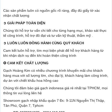
Các sản phẩm luôn có nguồn gốc rõ ràng, đầy đủ giấy tờ xác
nhận chất lượng
➲
GIẢI PHÁP TOÀN DIỆN
Chúng tôi hỗ trợ tư vấn chi tiết cho từng hạng mục, khảo sát thực
tế công trình, hỗ trợ đô đạt và tư vấn kỹ thuật, thẫm mỹ .
➲
LUÔN LUÔN ĐỒNG HÀNH CÙNG QUÝ KHÁCH
Cam kết luôn hỗ trợ, tìm mọi biện phát để hỗ trợ khách hàng từ
khi nhận dịch vụ đến khi hoàn thiện công trình
✪
CAM KẾT CHẤT LƯỢNG
Gạch Hoàng Kim có nhiều chương trình khuyến mãi cho khách
hàng mua với số lượng lớn, cho đại lý, khách hàng làm công trình,
dự án với chiết khấu hoa hồng cao
Chúng tôi đảm bảo giá gạch indonesa giá rẻ nhất tại TPHCM, mọi
thông tin vui lòng liên hệ
Showroom gạch nhập khẩu quận 7 Đc: 9-11N Nguyễn Thị Thập,
Tân Phú, Quận 7, Tphcm