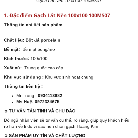
Gạch Lát Nền 100x100 100MS07
1. Đặc điểm Gạch Lát Nền 100x100 100MS07
Thông tin chi tiết sản phẩm
Chất liệu: Bột đá porcelain
Bề mặt:
Bề mặt bóng/mờ
Kích thước:
100x100
Xuất xứ:
Trung quốc cao cấp
Khu vực sử dụng :
Khu vực sinh hoạt chung
Thông tin liên hệ :
Mr Trọng:
0934113682
Ms Huệ: 0972334675
➲
TƯ VẤN TẬN TÌNH VÀ CHU ĐÁO
Độ ngũ nhân viên sẽ tư vấn cụ thể, rõ ràng, giúp quý khách hiểu
rõ hơn về lí do vì sao nên chọn gạch Hoàng Kim
➲
SẢN PHẨM UY TÍN VÀ CHẤT LƯỢNG