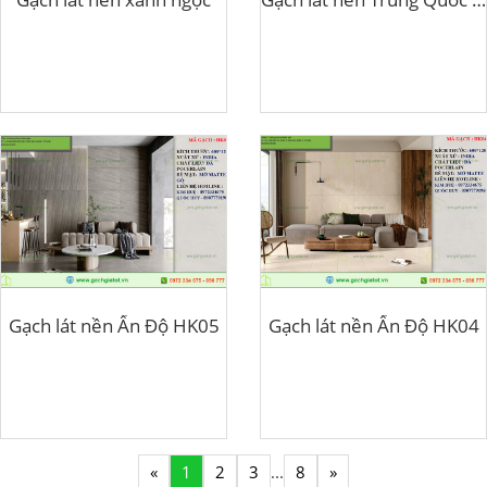
Gạch lát nền Ấn Độ HK05
Gạch lát nền Ấn Độ HK04
«
1
2
3
...
8
»