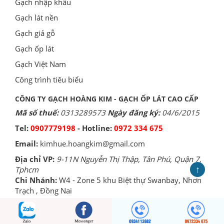
Gạch nhập khẩu
Gạch lát nền
Gạch giả gỗ
Gạch ốp lát
Gạch Việt Nam
Công trình tiêu biểu
CÔNG TY GẠCH HOÀNG KIM - GẠCH ỐP LÁT CAO CẤP
Mã số thuế:
0313289573
Ngày đăng ký:
04/6/2015
Tel:
0907779198
- Hotline:
0972 334 675
Email:
kimhue.hoangkim@gmail.com
Địa chỉ VP:
9-11N Nguyễn Thị Thập, Tân Phú, Quận 7,
↑
Tphcm
Chi Nhánh:
W4 - Zone 5 khu Biệt thự Swanbay, Nhơn
Trạch , Đồng Nai