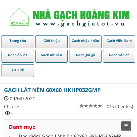
Trang chủ
Giới thiệu
Gạch nhập khẩu
Gạch Việt Nam
Gạch ốp lát
Gạch lát nền
Gạch giả gỗ
Gạch vân đá
Liên hệ
GẠCH LÁT NỀN 60X60 HKHP032GMP
09/04/2021
Chia sẻ
0/5 (0 votes)
-
Danh mục
1. Đặc điểm Gạch Lát Nền 60x60 HKHP032GMP