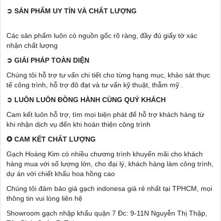
➲
SẢN PHẨM UY TÍN VÀ CHẤT LƯỢNG
Các sản phẩm luôn có nguồn gốc rõ ràng, đầy đủ giấy tờ xác
nhận chất lượng
➲
GIẢI PHÁP TOÀN DIỆN
Chúng tôi hỗ trợ tư vấn chi tiết cho từng hạng mục, khảo sát thực
tế công trình, hỗ trợ đô đạt và tư vấn kỹ thuật, thẫm mỹ .
➲
LUÔN LUÔN ĐỒNG HÀNH CÙNG QUÝ KHÁCH
Cam kết luôn hỗ trợ, tìm mọi biện phát để hỗ trợ khách hàng từ
khi nhận dịch vụ đến khi hoàn thiện công trình
✪
CAM KẾT CHẤT LƯỢNG
Gạch Hoàng Kim có nhiều chương trình khuyến mãi cho khách
hàng mua với số lượng lớn, cho đại lý, khách hàng làm công trình,
dự án với chiết khấu hoa hồng cao
Chúng tôi đảm bảo giá gạch indonesa giá rẻ nhất tại TPHCM, mọi
thông tin vui lòng liên hệ
Showroom gạch nhập khẩu quận 7 Đc: 9-11N Nguyễn Thị Thập,