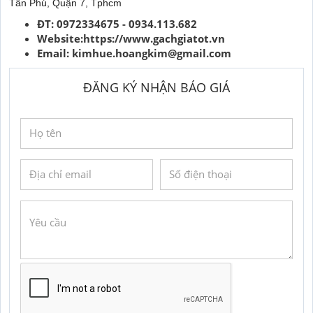
Tân Phú, Quận 7, Tphcm
ĐT: 0972334675 - 0934.113.682
Website:https://www.gachgiatot.vn
Email:
kimhue.hoangkim@gmail.com
ĐĂNG KÝ NHẬN BÁO GIÁ
GỬI YÊU CẦU