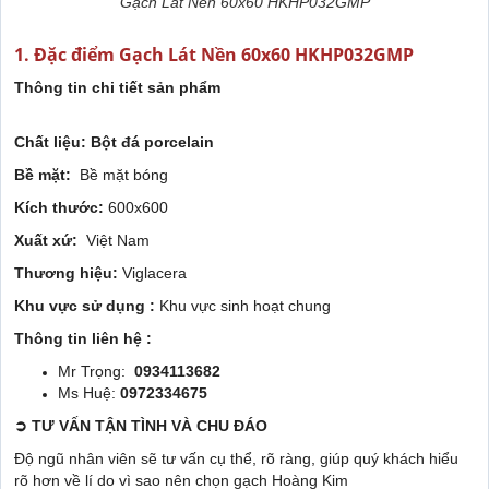
Gạch Lát Nền 60x60 HKHP032GMP
1. Đặc điểm Gạch Lát Nền 60x60 HKHP032GMP
Thông tin chi tiết sản phẩm
Chất liệu: Bột đá porcelain
Bề mặt:
Bề mặt bóng
Kích thước:
600x600
Xuất xứ:
Việt Nam
Thương hiệu:
Viglacera
Khu vực sử dụng :
Khu vực sinh hoạt chung
Thông tin liên hệ :
Mr Trọng:
0934113682
Ms Huệ:
0972334675
➲
TƯ VẤN TẬN TÌNH VÀ CHU ĐÁO
Độ ngũ nhân viên sẽ tư vấn cụ thể, rõ ràng, giúp quý khách hiểu
rõ hơn về lí do vì sao nên chọn gạch Hoàng Kim