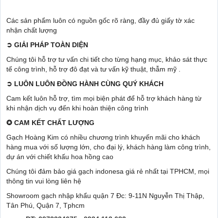
Các sản phẩm luôn có nguồn gốc rõ ràng, đầy đủ giấy tờ xác
nhận chất lượng
➲
GIẢI PHÁP TOÀN DIỆN
Chúng tôi hỗ trợ tư vấn chi tiết cho từng hạng mục, khảo sát thực
tế công trình, hỗ trợ đô đạt và tư vấn kỹ thuật, thẫm mỹ .
➲
LUÔN LUÔN ĐỒNG HÀNH CÙNG QUÝ KHÁCH
Cam kết luôn hỗ trợ, tìm mọi biện phát để hỗ trợ khách hàng từ
khi nhận dịch vụ đến khi hoàn thiện công trình
✪
CAM KẾT CHẤT LƯỢNG
Gạch Hoàng Kim có nhiều chương trình khuyến mãi cho khách
hàng mua với số lượng lớn, cho đại lý, khách hàng làm công trình,
dự án với chiết khấu hoa hồng cao
Chúng tôi đảm bảo giá gạch indonesa giá rẻ nhất tại TPHCM, mọi
thông tin vui lòng liên hệ
Showroom gạch nhập khẩu quận 7 Đc: 9-11N Nguyễn Thị Thập,
Tân Phú, Quận 7, Tphcm