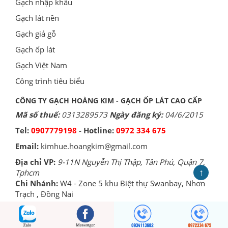
Gạch nhập khẩu
Gạch lát nền
Gạch giả gỗ
Gạch ốp lát
Gạch Việt Nam
Công trình tiêu biểu
CÔNG TY GẠCH HOÀNG KIM - GẠCH ỐP LÁT CAO CẤP
Mã số thuế:
0313289573
Ngày đăng ký:
04/6/2015
Tel:
0907779198
- Hotline:
0972 334 675
Email:
kimhue.hoangkim@gmail.com
Địa chỉ VP:
9-11N Nguyễn Thị Thập, Tân Phú, Quận 7,
↑
Tphcm
Chi Nhánh:
W4 - Zone 5 khu Biệt thự Swanbay, Nhơn
Trạch , Đồng Nai