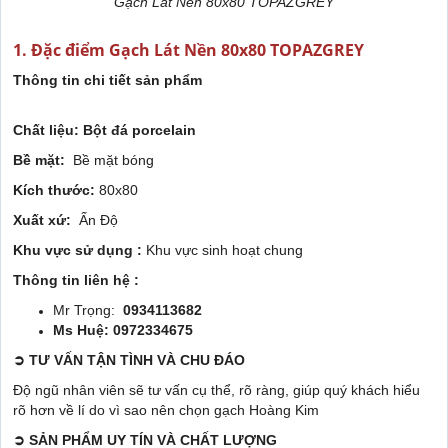
Gạch Lát Nền 80x80 TOPAZGREY
1. Đặc điểm Gạch Lát Nền 80x80 TOPAZGREY
Thông tin chi tiết sản phẩm
Chất liệu: Bột đá porcelain
Bề mặt:
Bề mặt bóng
Kích thước:
80x80
Xuất xứ:
Ấn Độ
Khu vực sử dụng :
Khu vực sinh hoạt chung
Thông tin liên hệ :
Mr Trọng:
0934113682
Ms Huệ: 0972334675
➲
TƯ VẤN TẬN TÌNH VÀ CHU ĐÁO
Độ ngũ nhân viên sẽ tư vấn cụ thể, rõ ràng, giúp quý khách hiểu
rõ hơn về lí do vì sao nên chọn gạch Hoàng Kim
➲
SẢN PHẨM UY TÍN VÀ CHẤT LƯỢNG