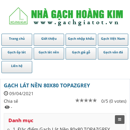
Trang chủ
Giới thiệu
Gạch nhập khẩu
Gạch Việt Nam
Gạch ốp lát
Gạch lát nền
Gạch giả gỗ
Gạch vân đá
Liên hệ
GẠCH LÁT NỀN 80X80 TOPAZGREY
09/04/2021
Chia sẻ
0/5 (0 votes)
-
Danh mục
1. Đặc điểm Gạch Lát Nền 80x80 TOPAZGREY