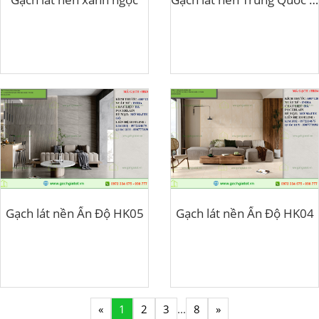
Gạch lát nền Ấn Độ HK05
Gạch lát nền Ấn Độ HK04
«
1
2
3
...
8
»